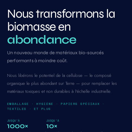
Nous transformons la
biomasse en
abondance
Un nouveau monde de matériaux bio-sourcés
performants à moindre coût.
Nous libérons le potentiel de la cellulose — le composé
organique le plus abondant sur Terre — pour remplacer les
matériaux toxiques et non durables à l'échelle industrielle.
EMBALLAGE · HYGIÈNE · PAPIERS SPÉCIAUX ·
TEXTILES · ET PLUS
JUSQU'À
JUSQU'À
1000×
10×