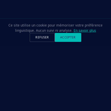
Ce site utilise un cookie pour mémoriser votre préférence
linguistique. Aucun suivi ni analyse.
En savoir plus
REFUSER
ACCEPTER
LA TECHNOLOGIE
Propriétés de barrière et de
surface,
conçues à l’échelle
nanométrique