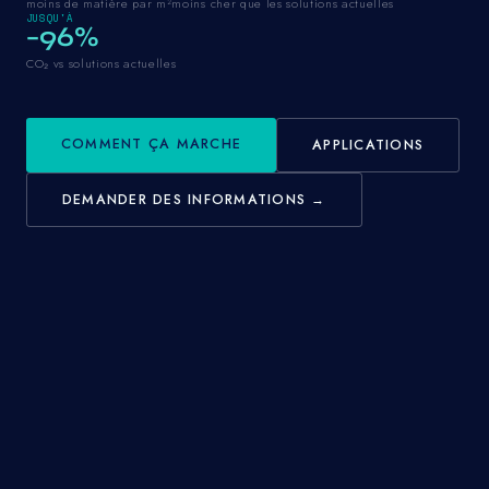
moins de matière par m²
moins cher que les solutions actuelles
JUSQU'À
−96%
CO₂ vs solutions actuelles
COMMENT ÇA MARCHE
APPLICATIONS
DEMANDER DES INFORMATIONS →