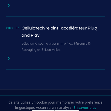
Cellulotech rejoint l'accélérateur Plug
2022.03
and Play
Sélectionné pour le programme New Materials &
Packaging en Silicon Valley.
Ce site utilise un cookie pour mémoriser votre préférence
linguistique. Aucun suivi ni analyse.
En savoir plus
À propos
Technologie
Actualités
Contact
LinkedIn
Mentions légales